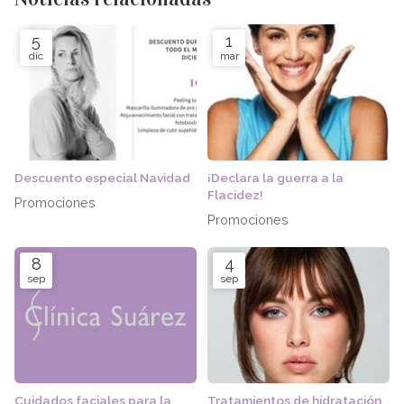
5
1
dic
mar
Descuento especial Navidad
¡Declara la guerra a la
Flacidez!
Promociones
Promociones
8
4
sep
sep
Cuidados faciales para la
Tratamientos de hidratación