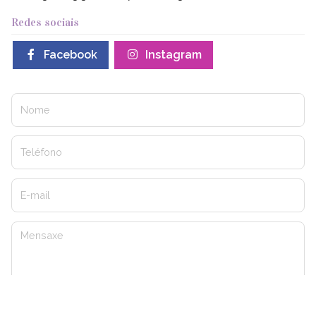
Redes sociais
Facebook
Instagram
Nome
Teléfono
E-mail
Mensaxe
O
titular da páxina
informa que os datos deste formulario serán tratados para
ofrecerlle a información solicitada, sendo a base legal do tratamento o