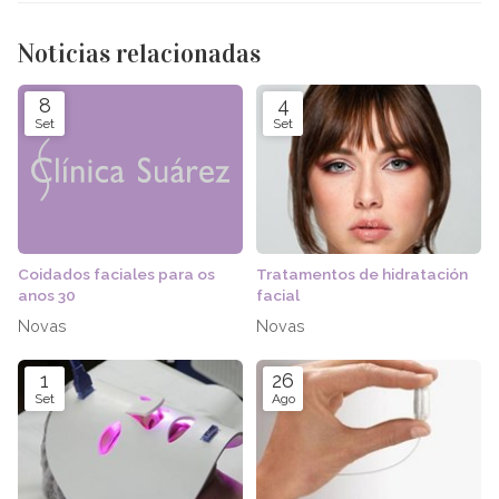
Noticias relacionadas
8
4
Set
Set
Coidados faciales para os
Tratamentos de hidratación
anos 30
facial
Novas
Novas
1
26
Set
Ago