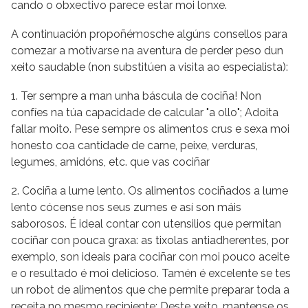
cando o obxectivo parece estar moi lonxe.
A continuación propoñémosche algúns consellos para
comezar a motivarse na aventura de perder peso dun
xeito saudable (non substitúen a visita ao especialista):
1. Ter sempre a man unha báscula de cociña! Non
confíes na túa capacidade de calcular "a ollo"; Adoita
fallar moito. Pese sempre os alimentos crus e sexa moi
honesto coa cantidade de carne, peixe, verduras,
legumes, amidóns, etc. que vas cociñar
2. Cociña a lume lento. Os alimentos cociñados a lume
lento cócense nos seus zumes e así son máis
saborosos. É ideal contar con utensilios que permitan
cociñar con pouca graxa: as tixolas antiadherentes, por
exemplo, son ideais para cociñar con moi pouco aceite
e o resultado é moi delicioso. Tamén é excelente se tes
un robot de alimentos que che permite preparar toda a
receita no mesmo recipiente; Deste xeito, mantense os