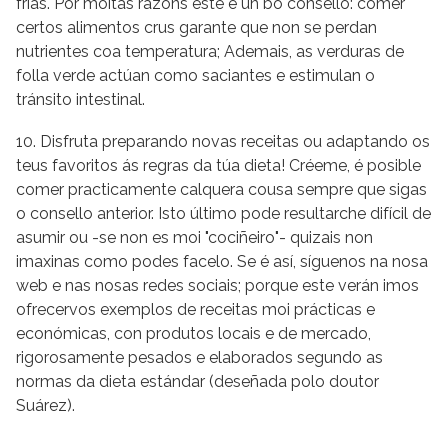
frías. Por moitas razóns este é un bo consello: comer
certos alimentos crus garante que non se perdan
nutrientes coa temperatura; Ademais, as verduras de
folla verde actúan como saciantes e estimulan o
tránsito intestinal.
10. Disfruta preparando novas receitas ou adaptando os
teus favoritos ás regras da túa dieta! Créeme, é posible
comer practicamente calquera cousa sempre que sigas
o consello anterior. Isto último pode resultarche difícil de
asumir ou -se non es moi "cociñeiro"- quizais non
imaxinas como podes facelo. Se é así, síguenos na nosa
web e nas nosas redes sociais; porque este verán imos
ofrecervos exemplos de receitas moi prácticas e
económicas, con produtos locais e de mercado,
rigorosamente pesados e elaborados segundo as
normas da dieta estándar (deseñada polo doutor
Suárez).