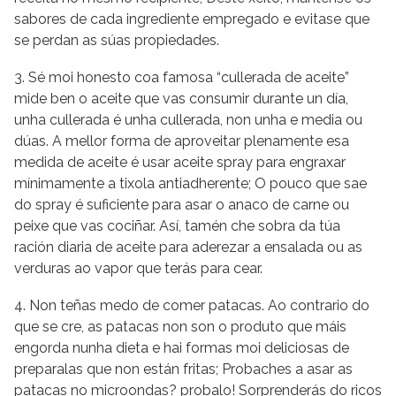
sabores de cada ingrediente empregado e evitase que
se perdan as súas propiedades.
3. Sé moi honesto coa famosa “cullerada de aceite”
mide ben o aceite que vas consumir durante un día,
unha cullerada é unha cullerada, non unha e media ou
dúas. A mellor forma de aproveitar plenamente esa
medida de aceite é usar aceite spray para engraxar
mínimamente a tixola antiadherente; O pouco que sae
do spray é suficiente para asar o anaco de carne ou
peixe que vas cociñar. Así, tamén che sobra da túa
ración diaria de aceite para aderezar a ensalada ou as
verduras ao vapor que terás para cear.
4. Non teñas medo de comer patacas. Ao contrario do
que se cre, as patacas non son o produto que máis
engorda nunha dieta e hai formas moi deliciosas de
preparalas que non están fritas; Probaches a asar as
patacas no microondas? probalo! Sorprenderás do ricos