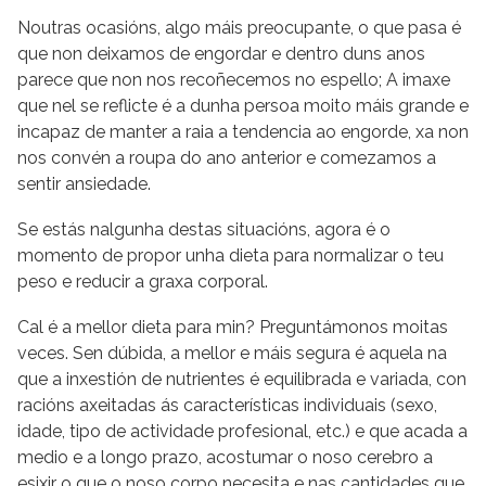
Noutras ocasións, algo máis preocupante, o que pasa é
que non deixamos de engordar e dentro duns anos
parece que non nos recoñecemos no espello; A imaxe
que nel se reflicte é a dunha persoa moito máis grande e
incapaz de manter a raia a tendencia ao engorde, xa non
nos convén a roupa do ano anterior e comezamos a
sentir ansiedade.
Se estás nalgunha destas situacións, agora é o
momento de propor unha dieta para normalizar o teu
peso e reducir a graxa corporal.
Cal é a mellor dieta para min? Preguntámonos moitas
veces. Sen dúbida, a mellor e máis segura é aquela na
que a inxestión de nutrientes é equilibrada e variada, con
racións axeitadas ás características individuais (sexo,
idade, tipo de actividade profesional, etc.) e que acada a
medio e a longo prazo, acostumar o noso cerebro a
esixir o que o noso corpo necesita e nas cantidades que