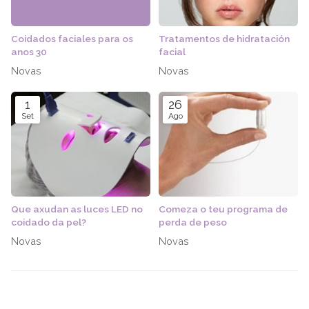
Coidados faciales para os
Tratamentos de hidratación
anos 30
facial
Novas
Novas
1
26
Set
Ago
Que axudan as luces LED no
Comeza o teu programa de
coidado da pel?
perda de peso
Novas
Novas