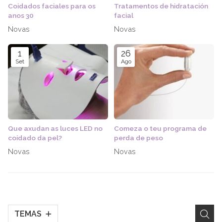
Coidados faciales para os
Tratamentos de hidratación
anos 30
facial
Novas
Novas
1
26
Set
Ago
Que axudan as luces LED no
Comeza o teu programa de
coidado da pel?
perda de peso
Novas
Novas
TEMAS