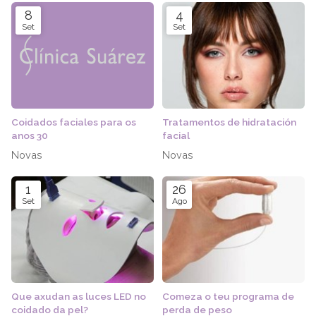
8
4
Set
Set
Coidados faciales para os
Tratamentos de hidratación
anos 30
facial
Novas
Novas
1
26
Set
Ago
Que axudan as luces LED no
Comeza o teu programa de
coidado da pel?
perda de peso